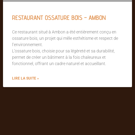
RESTAURANT OSSATURE BOIS – AMBON
Ce restaurant situé à Ambon a été entièrement conçu en
ossature bois, un projet qui mêle esthétisme et respect de
l’environnement.
L’ossature bois, choisie pour sa légèreté et sa durabilité,
permet de créer un bâtiment à la fois chaleureux et
fonctionnel, offrant un cadre naturel et accueillant.
LIRE LA SUITE »