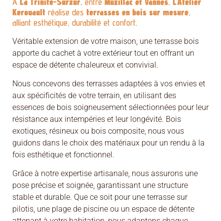
À
La Trinité-Surzur
, entre
Muzillac et Vannes
,
L’Atelier
Kerouault
réalise des
terrasses en bois sur mesure
,
alliant esthétique, durabilité et confort.
Véritable extension de votre maison, une terrasse bois
apporte du cachet à votre extérieur tout en offrant un
espace de détente chaleureux et convivial.
Nous concevons des terrasses adaptées à vos envies et
aux spécificités de votre terrain, en utilisant des
essences de bois soigneusement sélectionnées pour leur
résistance aux intempéries et leur longévité. Bois
exotiques, résineux ou bois composite, nous vous
guidons dans le choix des matériaux pour un rendu à la
fois esthétique et fonctionnel.
Grâce à notre expertise artisanale, nous assurons une
pose précise et soignée, garantissant une structure
stable et durable. Que ce soit pour une terrasse sur
pilotis, une plage de piscine ou un espace de détente
attenant à votre habitation, nous adaptons chaque