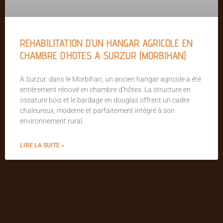
REHABILITATION D’UN HANGAR AGRICOLE EN
CHAMBRE D’HOTES A SURZUR (MORBIHAN)
À Surzur, dans le Morbihan, un ancien hangar agricole a été
entièrement rénové en chambre d’hôtes. La structure en
ossature bois et le bardage en douglas offrent un cadre
chaleureux, moderne et parfaitement intégré à son
environnement rural.
LIRE LA SUITE »