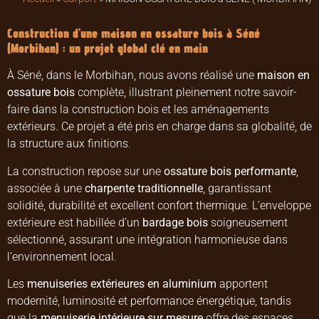
Construction d’une maison en ossature bois à Séné
(Morbihan) : un projet global clé en main
À Séné, dans le Morbihan, nous avons réalisé une
maison en
ossature bois
complète, illustrant pleinement notre savoir-
faire dans la construction bois et les aménagements
extérieurs. Ce projet a été pris en charge dans sa globalité, de
la structure aux finitions.
La construction repose sur une
ossature bois performante
,
associée à une
charpente traditionnelle
, garantissant
solidité, durabilité et excellent confort thermique. L’enveloppe
extérieure est habillée d’un
bardage bois
soigneusement
sélectionné, assurant une intégration harmonieuse dans
l’environnement local.
Les
menuiseries extérieures en aluminium
apportent
modernité, luminosité et performance énergétique, tandis
que la
menuiserie intérieure sur mesure
offre des espaces