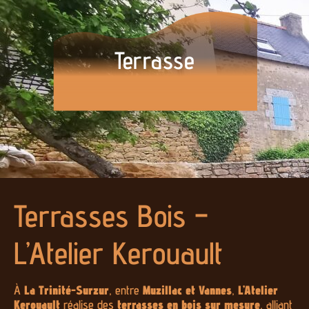
Terrasse
Terrasses Bois –
L’Atelier Kerouault
À
La Trinité-Surzur
, entre
Muzillac et Vannes
,
L’Atelier
Kerouault
réalise des
terrasses en bois sur mesure
, alliant