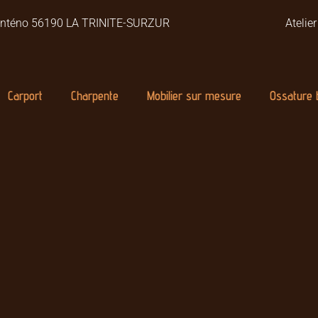
Monténo 56190 LA TRINITE-SURZUR
Atelie
Carport
Charpente
Mobilier sur mesure
Ossature 
4